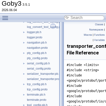
io.pb.h
►
Goby3
3.5.1
io.proto
2026.06.04
layer.pb.h
►
Toggle main menu visibility
layer.proto
log_convert_tool_config.pb.h
►
Classes
|
log_convert_tool_config.proto
Namespaces
|
logger.pb.h
►
Macros
|
Functions
logger.proto
|
Variables
navigation.pb.h
►
transporter_conf
navigation.proto
File Reference
pty_config.pb.h
►
pty_config.proto
serial_config.pb.h
►
#include <limits>
serial_config.proto
#include <string>
serializer_transporter.pb.h
►
#include
serializer_transporter.proto
<google/protobuf/por
tcp_config.pb.h
►
#include
tcp_config.proto
<google/protobuf/por
terminate.pb.h
►
#include
terminate.proto
<google/protobuf/io/
tool_config.pb.h
►