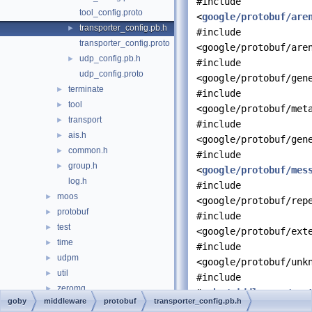
#include
tool_config.proto
<
google/protobuf/are
transporter_config.pb.h
►
#include
transporter_config.proto
<google/protobuf/are
udp_config.pb.h
►
#include
udp_config.proto
<google/protobuf/gen
terminate
►
#include
tool
►
<google/protobuf/met
transport
►
#include
ais.h
►
<google/protobuf/gen
common.h
►
#include
group.h
►
<
google/protobuf/mes
log.h
#include
moos
►
<google/protobuf/rep
protobuf
►
#include
test
►
<google/protobuf/ext
time
►
#include
udpm
►
<google/protobuf/unk
util
►
#include
zeromq
►
"
goby/middleware/pro
goby
middleware
protobuf
transporter_config.pb.h
acomms.h
#include