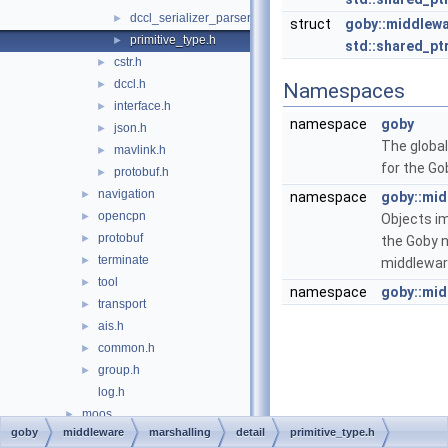
dccl_serializer_parser.h
►
struct
goby::middlewar
primitive_type.h
►
std::shared_ptr
cstr.h
►
dccl.h
►
Namespaces
interface.h
►
namespace
goby
json.h
►
The globa
mavlink.h
►
for the Go
protobuf.h
►
navigation
►
namespace
goby::mid
opencpn
►
Objects i
protobuf
►
the Goby 
terminate
►
middlewar
tool
►
namespace
goby::mid
transport
►
ais.h
►
common.h
►
group.h
►
log.h
moos
►
goby
middleware
marshalling
detail
primitive_type.h
protobuf
►