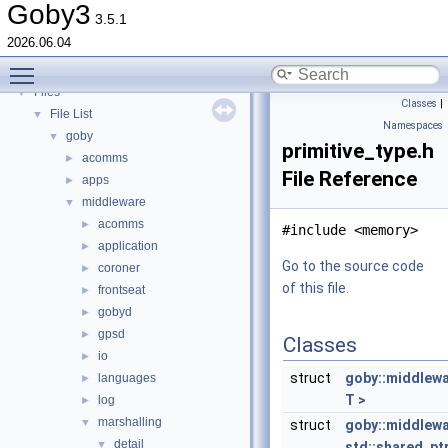
Deprecated List
Goby3
3.5.1
Topics
►
2026.06.04
Namespaces
►
Toggle main menu visibility
Classes
►
Files
▼
Classes
|
File List
▼
Namespaces
goby
▼
primitive_type.h
acomms
►
File Reference
apps
►
middleware
▼
acomms
►
#include <memory>
application
►
Go to the source code
coroner
►
of this file.
frontseat
►
gobyd
►
gpsd
►
Classes
io
►
struct
goby::middlewar
languages
►
T >
log
►
marshalling
▼
struct
goby::middlewar
detail
▼
std::shared_ptr